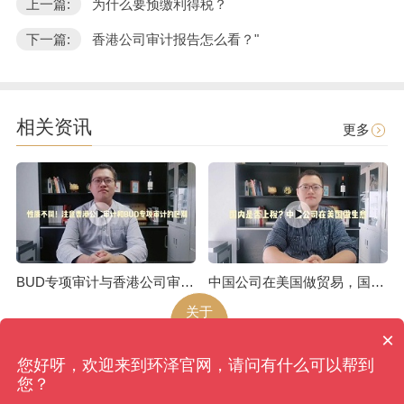
上一篇:
为什么要预缴利得税？
下一篇:
香港公司审计报告怎么看？"
相关资讯
更多
BUD专项审计与香港公司审计是不一样的
中国公司在美国做贸易，国内是否上税呢
关于
环泽
×
您好呀，欢迎来到环泽官网，请问有什么可以帮到
环泽
版权所有
网站地图
您？
香港、成都、北京、上海、广州、南京、昆明、武汉...