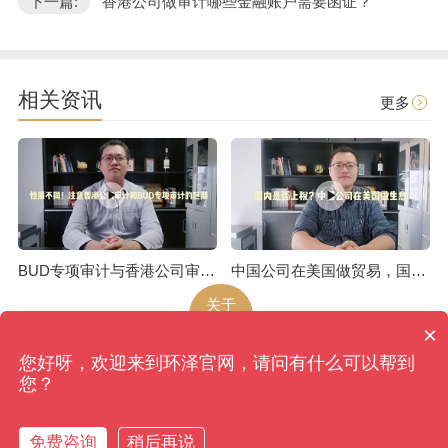
下一篇:
香港公司做审计哪些金融账户需要函证？"
相关资讯
更多
BUD专项审计与香港公司审计是不一样的
中国公司在美国做贸易，国内是否上税呢
关于
环泽
×
您好呀，欢迎来到环泽官网，请问有什么可以帮到
环泽
版权所有
网站地图
您？
香港、成都、北京、上海、广州、南京、昆明、武汉...
备案号：蜀ICP备09039270号-4
免费咨询
稍后再说